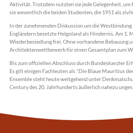
Aktivität. Trotzdem nutzten sie jede Gelegenheit, um 
sie wesentlich die beiden Studenten, die 1951 als zivi
In der zunehmenden Diskussion um die Westbindung d
Engländern besetzte Helgoland als Hindernis. Am 1. 
Wiederbesiedlung frei. Ohne vorhandene Bebauung und
Architektenwettbewerb für einen Gesamtplan zum W
Bis zum offiziellen Abschluss durch Bundeskanzler Er
Es gilt einigen Fachleuten als "Die Blaue Mauritius d
Ensemble steht heute weitgehend unter Denkmalschutz
Century des 20. Jahrhunderts äußerlich nahezu ungest