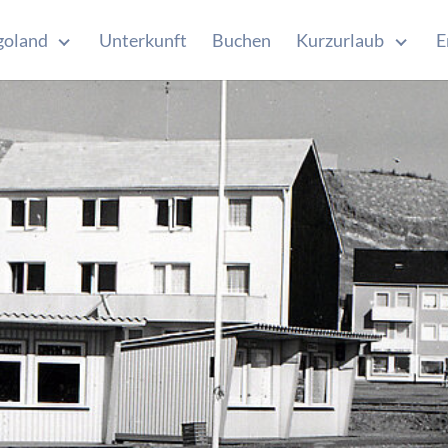
goland
Unterkunft
Buchen
Kurzurlaub
E
Submenu for "Helgoland"
Submen