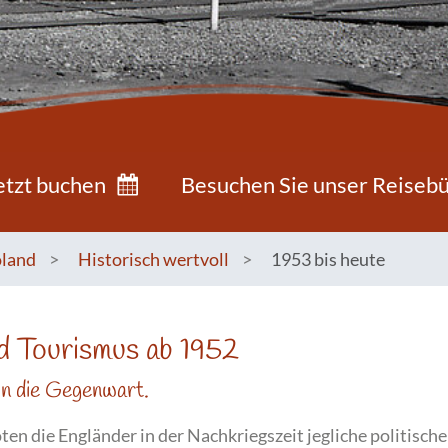
etzt buchen
Besuchen Sie unser Reiseb
land
>
Historisch wertvoll
>
1953 bis heute
d Tourismus ab 1952
in die Gegenwart.
ten die Engländer in der Nachkriegszeit jegliche politische