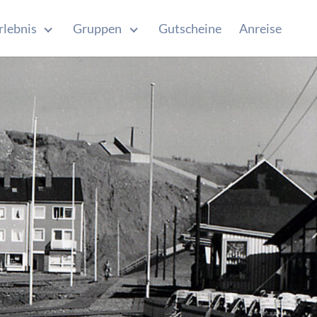
rlebnis
Gruppen
Gutscheine
Anreise
u for "Kurzurlaub"
Submenu for "Erlebnis"
Submenu for "Gruppen"