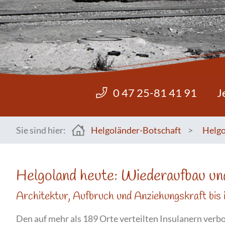
0 47 25-81 41 91
J
Sie sind hier:
Helgoländer-Botschaft
>
Helgo
You are here:
Helgoland heute: Wiederaufbau un
Architektur, Aufbruch und Anziehungskraft bis 
Den auf mehr als 189 Orte verteilten Insulanern verbo