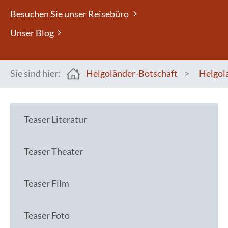
Besuchen Sie unser Reisebüro
Unser Blog
Sie sind hier:
Helgoländer-Botschaft
>
Helgol
You are here:
Teaser Literatur
Teaser Theater
Teaser Film
Teaser Foto