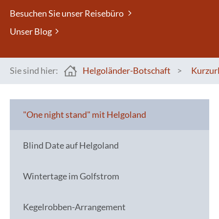
Besuchen Sie unser Reisebüro
Unser Blog
Sie sind hier:
Helgoländer-Botschaft
>
Kurzur
You are here:
"One night stand" mit Helgoland
Blind Date auf Helgoland
Wintertage im Golfstrom
Kegelrobben-Arrangement