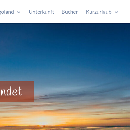
goland
Unterkunft
Buchen
Kurzurlaub
E
Submenu for "Helgoland"
Submen
endet