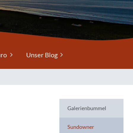
üro
Unser Blog
Galerienbummel
Sundowner