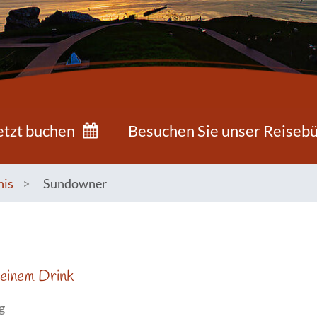
etzt buchen
Besuchen Sie unser Reiseb
nis
>
Sundowner
einem Drink
g