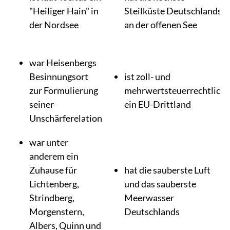
"Heiliger Hain" in
Steilküste Deutschlands
der Nordsee
an der offenen See
war Heisenbergs
Besinnungsort
ist zoll- und
zur Formulierung
mehrwertsteuerrechtlich
seiner
ein EU-Drittland
Unschärferelation
war unter
anderem ein
Zuhause für
hat die sauberste Luft
Lichtenberg,
und das sauberste
Strindberg,
Meerwasser
Morgenstern,
Deutschlands
Albers, Quinn und