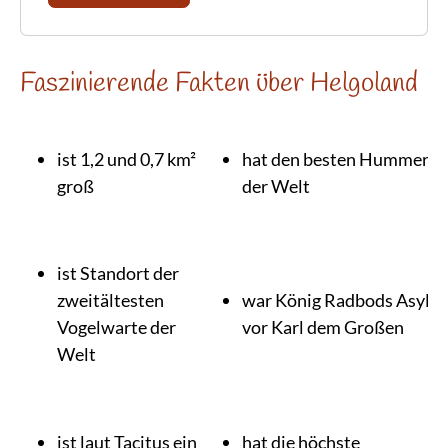
Faszinierende Fakten über Helgoland
ist 1,2 und 0,7 km²
hat den besten Hummer
groß
der Welt
ist Standort der
zweitältesten
war König Radbods Asyl
Vogelwarte der
vor Karl dem Großen
Welt
ist laut Tacitus ein
hat die höchste