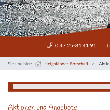
0 47 25-81 41 91
J
Sie sind hier:
Helgoländer-Botschaft
>
Aktio
You are here:
Aktionen und Angebote