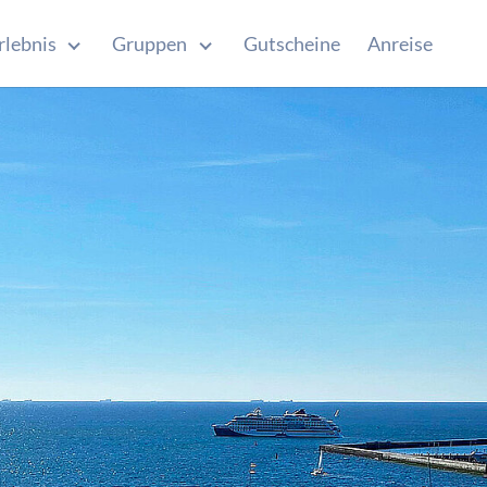
rlebnis
Gruppen
Gutscheine
Anreise
u for "Kurzurlaub"
Submenu for "Erlebnis"
Submenu for "Gruppen"