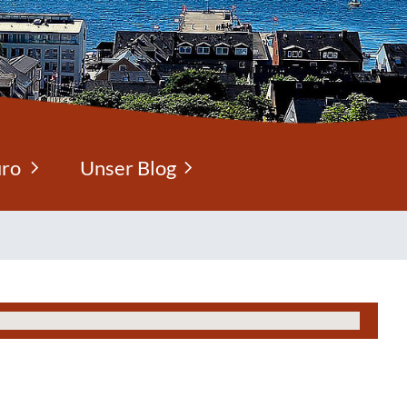
üro
Unser Blog