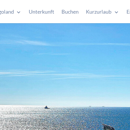
goland
Unterkunft
Buchen
Kurzurlaub
E
Submenu for "Helgoland"
Submen